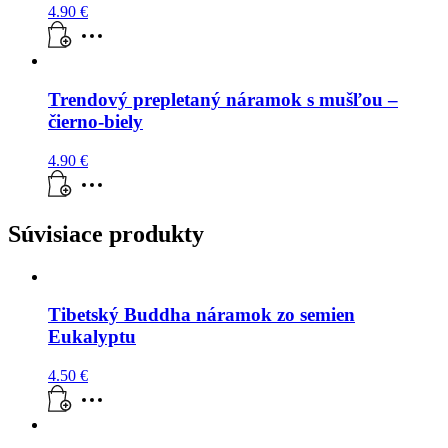
4.90
€
Trendový prepletaný náramok s mušľou –
čierno-biely
4.90
€
Súvisiace produkty
Tibetský Buddha náramok zo semien
Eukalyptu
4.50
€