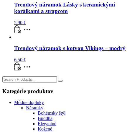
Trendový náramok Lásky s keramickými
korálkami a strapcom
5.90
€
Trendový náramok s kotvou Vikings – modrý
6.50
€
Search
for:
Kategórie produktov
Módne doplnky
Náramky
Bohémsky štýl
Buddha
Elegantné
Kožené