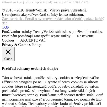
Zákaznícka linka je vám k dispozícii každý pracovný deň od 9:00 do 17:00
© 2016 - 2026 TrendyVeci.sk | Všetky práva vyhradené.
Uverejnenie akejkoľvek časti stránky len so súhlasom. |
Zacnisetrit.sk - Portál o overených radách ako ušetriť peniaze každý
deň
TOP
Používaním stránky TrendyVeci.sk súhlasíte s používaním cookies,
ktoré nám pomáhajú zabezpečiť lepšie služby.
Nastavenie
Cookies
AKCEPTOVAŤ
Privacy & Cookies Policy
Close
Prehľad ochrany osobných údajov
Táto webová stránka používa súbory cookies na zlepšenie vášho
zážitku pri navigácii po nej. Z týchto súborov cookies sa súbory
cookies, ktoré sa kategorizujú podľa potreby, ukladajú vo vašom
prehliadači, pretože sú nevyhnutné na fungovanie základných
funkcií webovej stránky. Používame tiež cookies tretích strán, ktoré
nám pomáhajú analyzovať a porozumieť tomu, ako používate túto
webovú stránku. Tieto súbory cookies budú uložené v prehliadači