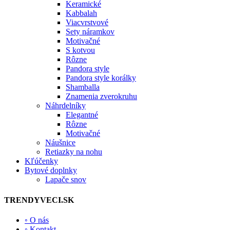
Keramické
Kabbalah
Viacvrstvové
Sety náramkov
Motivačné
S kotvou
Rôzne
Pandora style
Pandora style korálky
Shamballa
Znamenia zverokruhu
Náhrdelníky
Elegantné
Rôzne
Motivačné
Náušnice
Retiazky na nohu
Kľúčenky
Bytové doplnky
Lapače snov
TRENDYVECI.SK
◦ O nás
◦ Kontakt