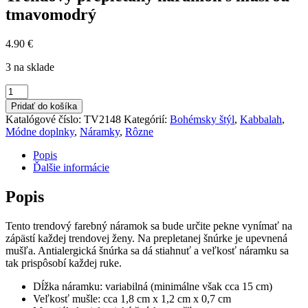
tmavomodrý
4.90
€
3 na sklade
množstvo
Trendový
Pridať do košíka
prepletaný
Katalógové číslo:
TV2148
Kategórií:
Bohémsky štýl
,
Kabbalah
,
náramok
Módne doplnky
,
Náramky
,
Rôzne
s
mušľou
Popis
-
Ďalšie informácie
tmavomodrý
Popis
Tento trendový farebný náramok sa bude určite pekne vynímať na
zápästí každej trendovej ženy. Na prepletanej šnúrke je upevnená
mušľa. Antialergická šnúrka sa dá stiahnuť a veľkosť náramku sa
tak prispôsobí každej ruke.
Dĺžka náramku: variabilná (minimálne však cca 15 cm)
Veľkosť mušle: cca 1,8 cm x 1,2 cm x 0,7 cm