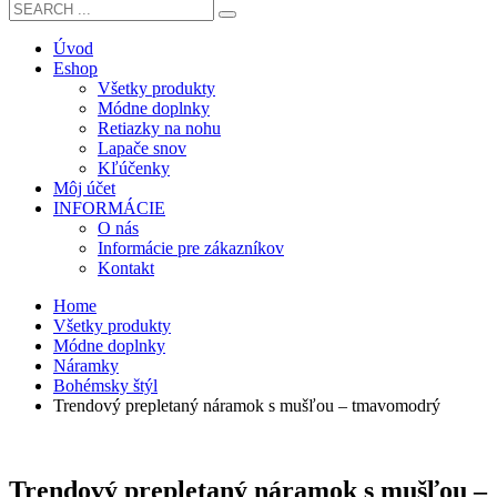
Úvod
Eshop
Všetky produkty
Módne doplnky
Retiazky na nohu
Lapače snov
Kľúčenky
Môj účet
INFORMÁCIE
O nás
Informácie pre zákazníkov
Kontakt
Home
Všetky produkty
Módne doplnky
Náramky
Bohémsky štýl
Trendový prepletaný náramok s mušľou – tmavomodrý
Trendový prepletaný náramok s mušľou –