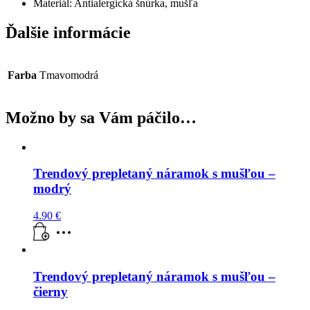
Materiál: Antialergická šnúrka, mušľa
Ďalšie informácie
Farba
Tmavomodrá
Možno by sa Vám páčilo…
Trendový prepletaný náramok s mušľou –
modrý
4.90
€
Trendový prepletaný náramok s mušľou –
čierny