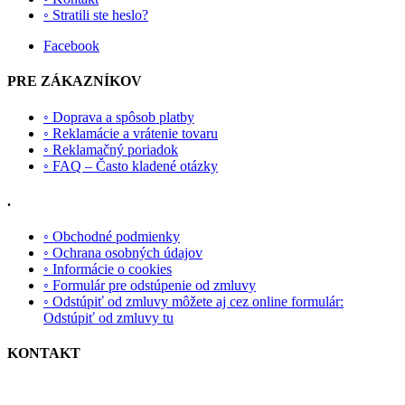
◦ Stratili ste heslo?
Facebook
PRE ZÁKAZNÍKOV
◦ Doprava a spôsob platby
◦ Reklamácie a vrátenie tovaru
◦ Reklamačný poriadok
◦ FAQ – Často kladené otázky
.
◦ Obchodné podmienky
◦ Ochrana osobných údajov
◦ Informácie o cookies
◦ Formulár pre odstúpenie od zmluvy
◦ Odstúpiť od zmluvy môžete aj cez online formulár:
Odstúpiť od zmluvy tu
KONTAKT
Zákaznícka linka: 0903/606 010